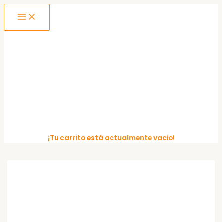
MAIN
Ir
MENU
al
contenido
¡Tu carrito está actualmente vacío!