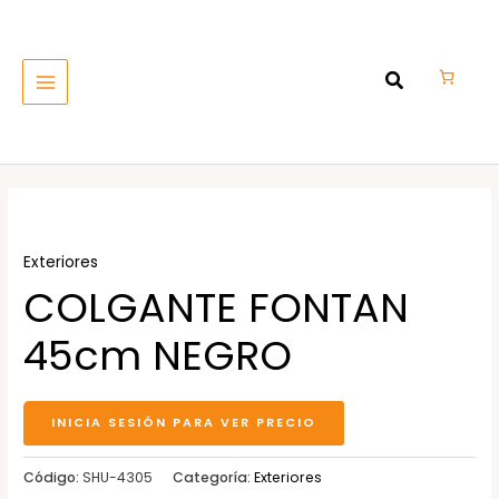
Ir
MAIN
al
MENU
contenido
Exteriores
COLGANTE FONTAN
45cm NEGRO
INICIA SESIÓN PARA VER PRECIO
Código:
SHU-4305
Categoría:
Exteriores