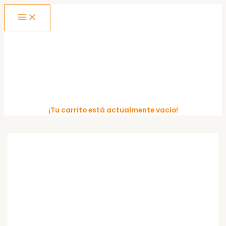
MAIN
Ir
MENU
al
contenido
¡Tu carrito está actualmente vacío!