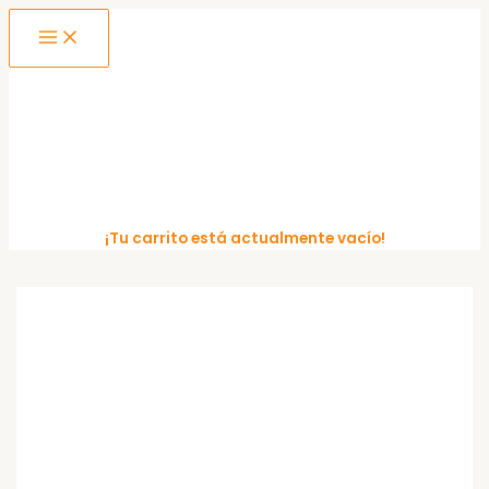
MAIN
Ir
MENU
al
contenido
¡Tu carrito está actualmente vacío!