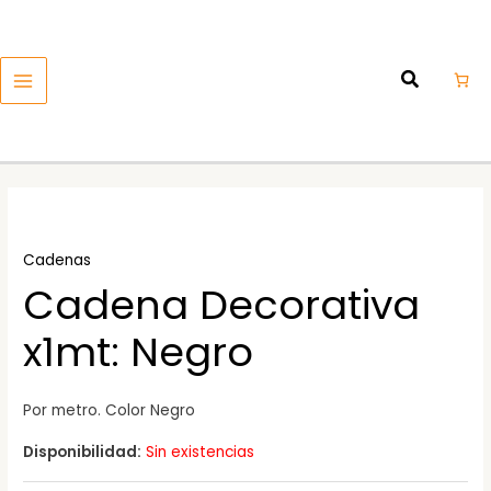
Ir
MAIN
al
MENU
contenido
Cadenas
Cadena Decorativa
x1mt: Negro
Por metro. Color Negro
Disponibilidad:
Sin existencias