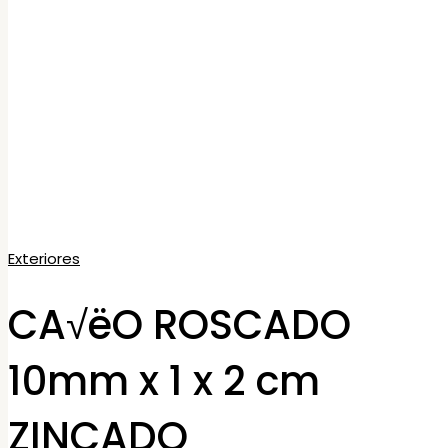
Exteriores
CA√ëO ROSCADO
10mm x 1 x 2 cm
ZINCADO