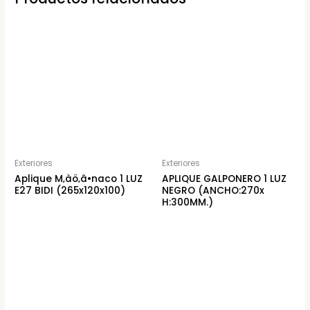
Exteriores
Exteriores
Aplique M‚àö‚â•naco 1 LUZ
APLIQUE GALPONERO 1 LUZ
E27 BIDI (265x120x100)
NEGRO (ANCHO:270x
H:300MM.)