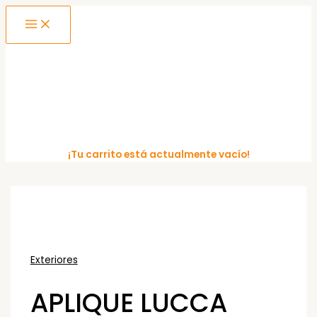
MAIN
Ir
MENU
al
contenido
¡Tu carrito está actualmente vacío!
Exteriores
APLIQUE LUCCA