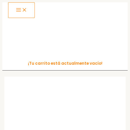
MAIN
Ir
MENU
al
contenido
¡Tu carrito está actualmente vacío!