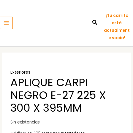
Ir
MAIN
al
MENU
¡Tu carrito
contenido
está
actualment
e vacío!
Exteriores
APLIQUE CARPI
NEGRO E-27 225 X
300 X 395MM
Sin existencias