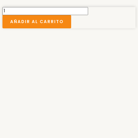
Aplique
1
AÑADIR AL CARRITO
luz
cantidad