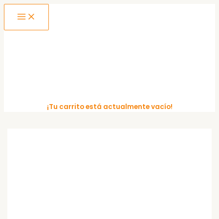
MAIN
Ir
MENU
al
contenido
¡Tu carrito está actualmente vacío!