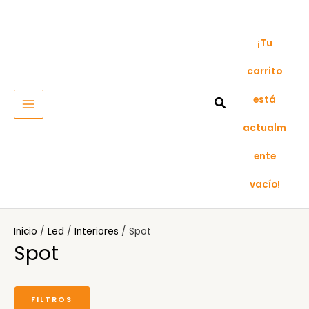
Ir
MAIN
al
MENU
contenido
¡Tu
carrito
está
actualm
ente
vacío!
Inicio
/
Led
/
Interiores
/ Spot
Spot
FILTROS