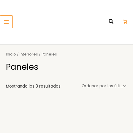
Ordenado
Ir
MAIN
por
los
al
últimos
MENU
contenido
Inicio
/
Interiores
/ Paneles
Paneles
Mostrando los 3 resultados