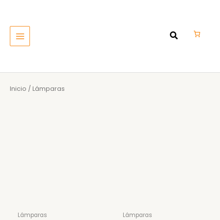
Ir
MAIN
al
MENU
contenido
Inicio
/ Lámparas
Lámparas
Lámparas